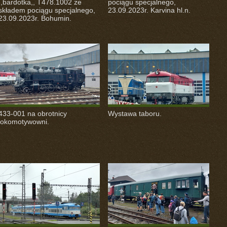
,,bardotka,, T478.1002 ze
pociągu specjalnego,
składem pociągu specjalnego,
23.09.2023r. Karvina hl.n.
23.09.2023r. Bohumin.
433-001 na obrotnicy
Wystawa taboru.
lokomotywowni.