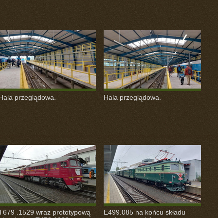
Hala przeglądowa.
Hala przeglądowa.
T679 .1529 wraz prototypową
E499.085 na końcu składu