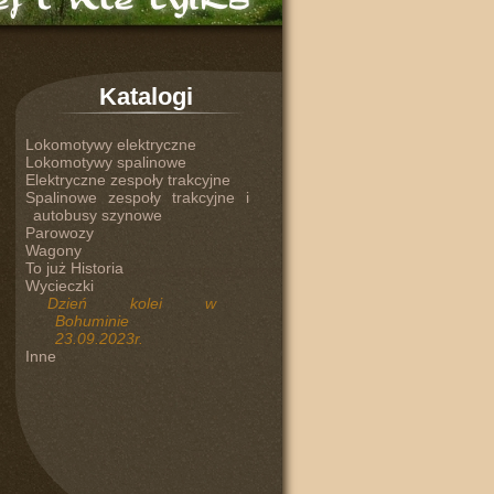
Katalogi
Lokomotywy elektryczne
Lokomotywy spalinowe
Elektryczne zespoły trakcyjne
Spalinowe zespoły trakcyjne i
autobusy szynowe
Parowozy
Wagony
To już Historia
Wycieczki
Dzień kolei w
Bohuminie
23.09.2023r.
Inne