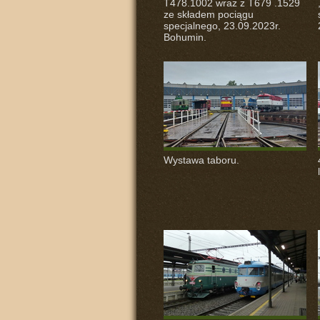
T478.1002 wraz z T679 .1529
ze składem pociągu
specjalnego, 23.09.2023r.
Bohumin.
Wystawa taboru.