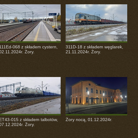
111Ed-068 z składem cystern,
311D-18 z składem węglarek,
02.11.2024r. Żory.
21.11.2024r. Żory.
ET43-015 z składem talbotów,
Żory nocą, 01.12.2024r.
07.12.2024r. Żory.