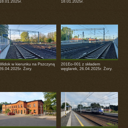
18.01.2025r.
18.01.2025r.
Widok w kierunku na Pszczyną
201Eo-001 z składem
26.04.2025r. Żory.
węglarek, 26.04.2025r. Żory.