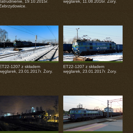
zatrudnienie, 19.10.2015r.
węglarek, 11.08.2016r. Żory.
Zebrzydowice.
ET22-1207 z składem
ET22-1207 z składem
węglarek, 23.01.2017r. Żory.
węglarek, 23.01.2017r. Żory.