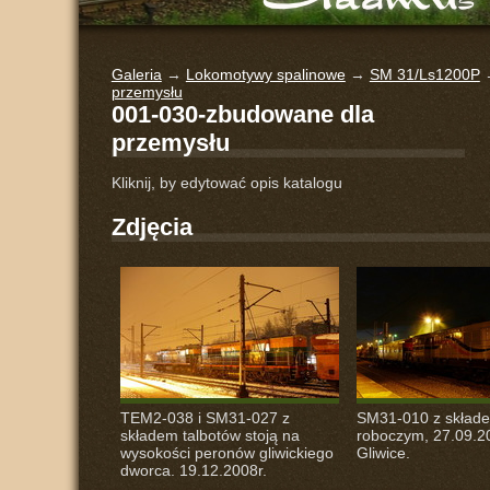
Galeria
→
Lokomotywy spalinowe
→
SM 31/Ls1200P
przemysłu
001-030-zbudowane dla
przemysłu
Kliknij, by edytować opis katalogu
Zdjęcia
TEM2-038 i SM31-027 z
SM31-010 z skład
składem talbotów stoją na
roboczym, 27.09.2
wysokości peronów gliwickiego
Gliwice.
dworca. 19.12.2008r.