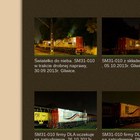
Światełko do nieba. SM31-010
SM31-010 z skład
w trakcie drobnej naprawy,
, 05.10.2013r. Gliw
30.09.2013r. Gliwice.
SM31-010 firmy
DLA
oczekuje
SM31-010 firmy
D
na zatrudnienie, 26.10.2013r.
na zatrudnienie, 09