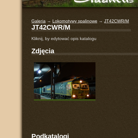
Galeria
→
Lokomotywy spalinowe
→
JT42CWR/M
JT42CWR/M
Kliknij, by edytować opis katalogu
Zdjęcia
Podkatalogi