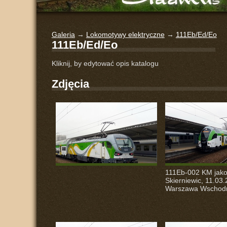
Galeria
→
Lokomotywy elektryczne
→
111Eb/Ed/Eo
111Eb/Ed/Eo
Kliknij, by edytować opis katalogu
Zdjęcia
111Eb-002 KM jako
Skierniewic, 11.03.
Warszawa Wschodn