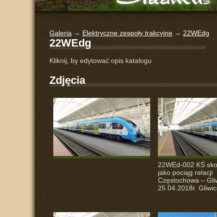
Galeria
→
Elektryczne zespoły trakcyjne
→
22WEdg
22WEdg
Kliknij, by edytować opis katalogu
Zdjęcia
22WEd-002 KŚ skoń
jako pociąg relacji
Częstochowa – Gli
25.04.2018r. Gliwic