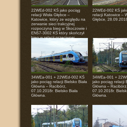
22WEd-002 KŚ jako pociąg
22WEd-002 KŚ jak
relacji Wisła Głębce –
relacji Katowice – 
Katowice, który ze względu na
Głębce, 28.09.2018
zerwanie sieci trakcyjnej
rozpoczyna bieg w Skoczowie i
EN57-3002 KŚ który skończył
bieg w relacji przeciwnej,
24.09.2018r. Skoczów.
34WEa-001 + 22WEd-002 KŚ
34WEa-001 + 22W
jako pociąg relacji Bielsko Biała
jako pociąg relacji 
Główna – Racibórz,
Główna – Racibórz
07.10.2018r. Bielsko Biała
07.10.2018r. Bielsk
Główna.
Główna.