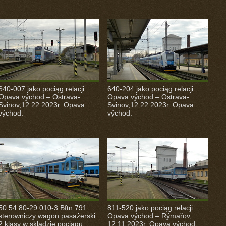
640-007 jako pociąg relacji
640-204 jako pociąg relacji
Opava východ – Ostrava-
Opava východ – Ostrava-
Svinov,12.22.2023r. Opava
Svinov,12.22.2023r. Opava
východ.
východ.
50 54 80-29 010-3 Bftn.791
811-520 jako pociąg relacji
sterowniczy wagon pasażerski
Opava východ – Rýmařov,
2 klasy w składzie pociągu
12.11.2023r. Opava východ.