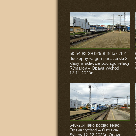
50 54 93-29 025-6 Bdtax.782
doczepny wagon pasażerski 2
klasy w składzie pociągu relacji
Rýmařov – Opava východ,
12.11.2023r.
640-204 jako pociąg relacji
Opava východ – Ostrava-
Svinov,12.22.2023r. Opava