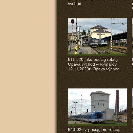
východ.
811-520 jako pociąg relacji
Opava východ – Rýmařov,
12.11.2023r. Opava východ.
843-026 z pociągiem relacji