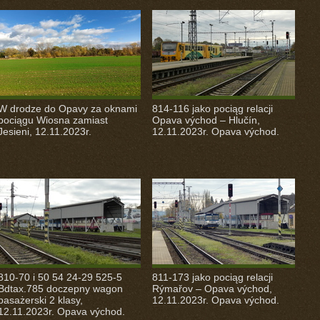
W drodze do Opavy za oknami
814-116 jako pociąg relacji
pociągu Wiosna zamiast
Opava východ – Hlučín,
Jesieni, 12.11.2023r.
12.11.2023r. Opava východ.
810-70 i 50 54 24-29 525-5
811-173 jako pociąg relacji
Bdtax.785 doczepny wagon
Rýmařov – Opava východ,
pasażerski 2 klasy,
12.11.2023r. Opava východ.
12.11.2023r. Opava východ.