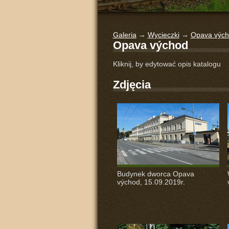
Galeria
→
Wycieczki
→
Opava výc
Opava východ
Kliknij, by edytować opis katalogu
Zdjęcia
Budynek dworca Opava
východ, 15.09.2019r.