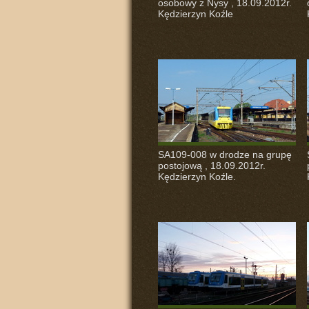
osobowy z Nysy , 18.09.2012r.
Kędzierzyn Koźle
SA109-008 w drodze na grupę
postojową , 18.09.2012r.
Kędzierzyn Koźle.