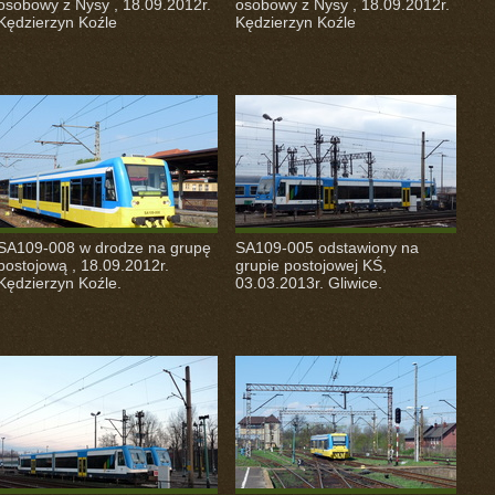
osobowy z Nysy , 18.09.2012r.
osobowy z Nysy , 18.09.2012r.
Kędzierzyn Koźle
Kędzierzyn Koźle
SA109-008 w drodze na grupę
SA109-005 odstawiony na
postojową , 18.09.2012r.
grupie postojowej KŚ,
Kędzierzyn Koźle.
03.03.2013r. Gliwice.