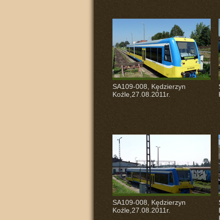
SA109-008, Kędzierzyn
Koźle,27.08.2011r.
SA109-008, Kędzierzyn
Koźle,27.08.2011r.