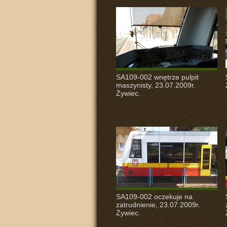
SA109-002 wnętrze pulpit
maszynisty, 23.07.2009r.
Żywiec.
SA109-002 oczekuje na
zatrudnienie, 23.07.2009r.
Żywiec.